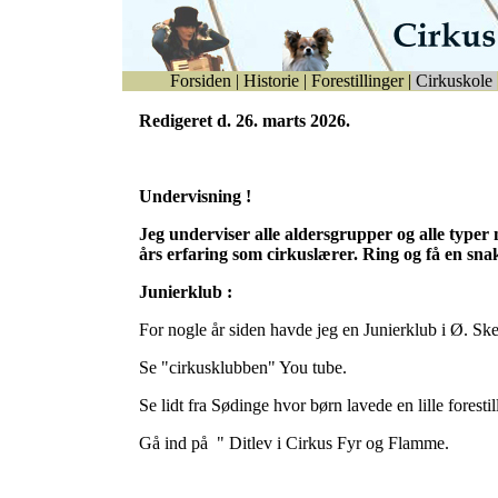
Forsiden
|
Historie
|
Forestillinger
|
Cirkuskole
Redigeret d. 26. marts 2026.
Undervisning !
Jeg underviser alle aldersgrupper og alle typer
års erfaring som cirkuslærer. Ring og få en sna
Junierklub :
For nogle år siden havde jeg en Junierklub i Ø. Sk
Se "cirkusklubben" You tube.
Se lidt fra Sødinge hvor børn lavede en lille foresti
Gå ind på " Ditlev i Cirkus Fyr og Flamme.