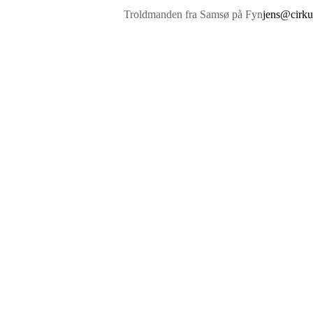
Troldmanden fra Samsø på Fyn
jens@cirku