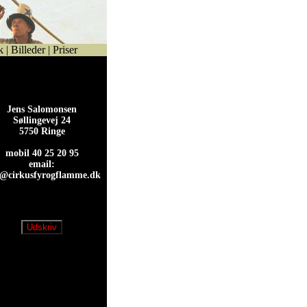
k
|
Billeder
|
Priser
Jens Salomonsen
Søllingevej 24
5750 Ringe
mobil 40 25 20 95
email:
s@cirkusfyrogflamme.dk
s@cirkusfyrogflamme.dk