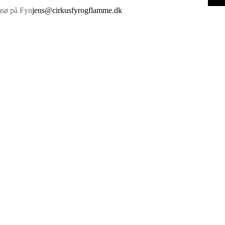
sø på Fyn
jens@cirkusfyrogflamme.dk