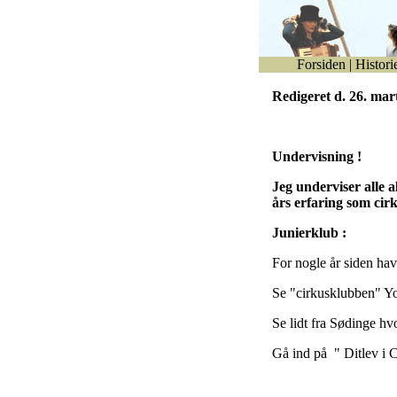
Forsiden
|
Histori
Redigeret d. 26. mar
Undervisning !
Jeg underviser alle 
års erfaring som cir
Junierklub :
For nogle år siden hav
Se "cirkusklubben" Yo
Se lidt fra Sødinge hvo
Gå ind på " Ditlev i 