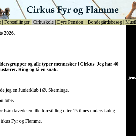
e
|
Forestillinger
|
Cirkuskole
|
Dyre Pension
|
Bondegårdsbesøg
|
Musi
ts 2026.
aldersgrupper og alle typer mennesker i Cirkus. Jeg har 40
kuslærer. Ring og få en snak.
jen
jen
de jeg en Junierklub i Ø. Skerninge.
u tube.
r børn lavede en lille forestilling efter 15 times undervisning.
Cirkus Fyr og Flamme.