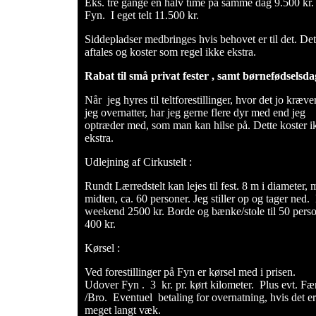
Eks. tre gange en halv time på samme dag 9.500 kr.
Fyn. I eget telt 11.500 kr.
Siddepladser medbringes hvis behovet er til det. Det
aftales og koster som regel ikke ekstra.
Rabat til små privat fester , samt børnefødselsda
Når jeg hyres til teltforestillinger, hvor det jo kræver
jeg overnatter, har jeg gerne flere dyr med end jeg
optræder med, som man kan hilse på. Dette koster i
ekstra.
Udlejning af Cirkustelt :
Rundt Lærredstelt kan lejes til fest. 8 m i diameter, m
midten, ca. 60 personer. Jeg stiller op og tager ned.
weekend 2500 kr. Borde og bænke/stole til 50 perso
400 kr.
Kørsel :
Ved forestillinger på Fyn er kørsel med i prisen.
Udover Fyn . 3 kr. pr. kørt kilometer. Plus evt. Fæ
/Bro. Eventuel betaling for overnatning, hvis det er
meget langt væk.