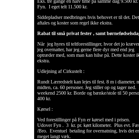
Eks. tre gange en halv time på samme dag 9.500 kr.
Fyn. I eget telt 11.500 kr.
Siddepladser medbringes hvis behovet er til det. Det
aftales og koster som regel ikke ekstra.
Rabat til små privat fester , samt børnefødselsda
Når jeg hyres til teltforestillinger, hvor det jo kræver
jeg overnatter, har jeg gerne flere dyr med end jeg
optræder med, som man kan hilse på. Dette koster i
ekstra.
Udlejning af Cirkustelt :
Rundt Lærredstelt kan lejes til fest. 8 m i diameter, m
midten, ca. 60 personer. Jeg stiller op og tager ned.
weekend 2500 kr. Borde og bænke/stole til 50 perso
400 kr.
Kørsel :
Ved forestillinger på Fyn er kørsel med i prisen.
Udover Fyn . 3 kr. pr. kørt kilometer. Plus evt. Fæ
/Bro. Eventuel betaling for overnatning, hvis det er
meget langt væk.