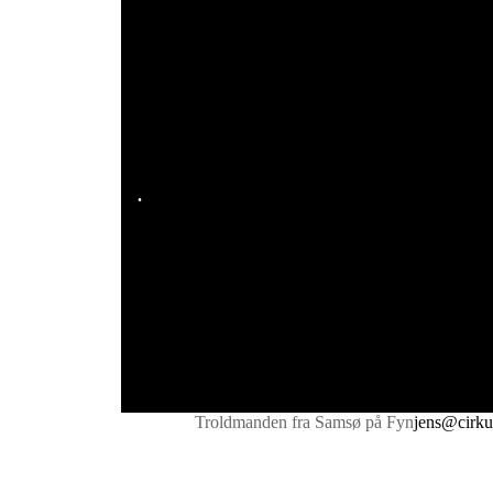
.
Troldmanden fra Samsø på Fyn
jens@cirku