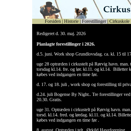
Forsiden
|
Historie
|
Forestillinger
|
Cirkuskole
Redigeret d. 30. maj. 2026
Planlagte forestillinger i 2026.
d.5. juni. Work shop Grundlovsdag. ca. kl. 15 til 1
uge 28 optræden i cirkustelt på Rørvig havn. man. ti
torsdag kl.14. fre. og lør. kl.11. og kl.14. Billetter 
købes ved indgangen en time før.
d. 17. og 18. juli , work shop og forestilling til pri
d.24. juli Bogense By Night.. Tre forestillinger ved
20.30. Gratis.
uge 31. Optræden i cirkustelt på Rørvig havn. man.t
torsd. kl.14. fred. og lørdag. kl.11. og kl.14. Billet
købes ved indgangen en time før .
8. august. Optræden i telt . Ørkild Haveforening.