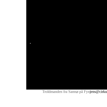
.
Troldmanden fra Samsø på Fyn
jens@cirku