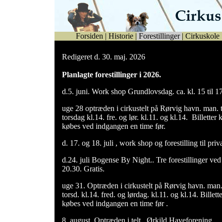
Forsiden
|
Historie
|
Forestillinger
|
Cirkuskole
Redigeret d. 30. maj. 2026
Planlagte forestillinger i 2026.
d.5. juni. Work shop Grundlovsdag. ca. kl. 15 til 1
uge 28 optræden i cirkustelt på Rørvig havn. man. ti
torsdag kl.14. fre. og lør. kl.11. og kl.14. Billetter 
købes ved indgangen en time før.
d. 17. og 18. juli , work shop og forestilling til pri
d.24. juli Bogense By Night.. Tre forestillinger ved
20.30. Gratis.
uge 31. Optræden i cirkustelt på Rørvig havn. man.t
torsd. kl.14. fred. og lørdag. kl.11. og kl.14. Billet
købes ved indgangen en time før .
8. august. Optræden i telt . Ørkild Haveforening.