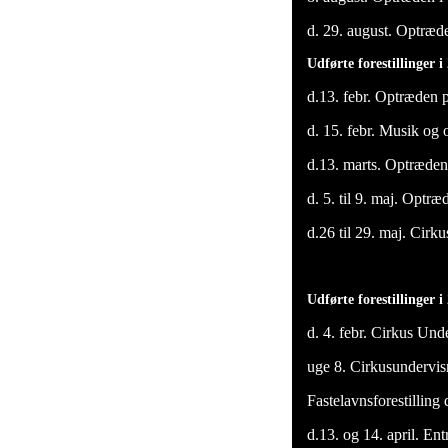
d. 29. august. Optræde
Udførte forestillinger i
d.13. febr. Optræden p
d. 15. febr. Musik og 
d.13. marts. Optræde
d. 5. til 9. maj. Optr
d.26 til 29. maj. Cir
Udførte forestillinger 
d. 4. febr. Cirkus Und
uge 8. Cirkusundervi
Fastelavnsforestilling
d.13. og 14. april. Ent