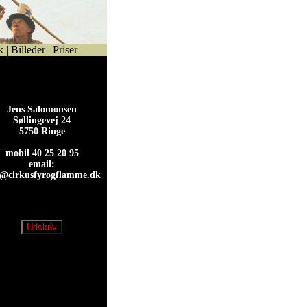
k
|
Billeder
|
Priser
Jens Salomonsen
Søllingevej 24
5750 Ringe
mobil 40 25 20 95
email:
s@cirkusfyrogflamme.dk
s@cirkusfyrogflamme.dk