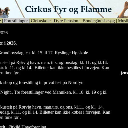
e
|
Forestillinger
|
Cirkuskole
|
Dyre Pension
|
Bondegårdsbesøg
|
Musi
 2026
er i 2026.
rundlovsdag. ca. kl. 15 til 17. Ryslinge Højskole.
ustelt på Rørvig havn. man. tirs. og onsdag. kl. 11. og kl.14.
ør. kl.11. og kl.14. Billetter kan ikke bestilles i forvejen. Kan
n time før.
jen
jen
rk shop og forestilling til privat fest på Nordfyn.
Night.. Tre forestillinger ved Manniken. kl. 18. kl. 19 og kl.
kustelt på Rørvig havn. man.tirs. og ons. kl.11. og kl. 14.
lørdag. kl.11. og kl.14. Billetter kan ikke købes i forvejen. Kan
n time før .
telt . Ørkild Haveforening.