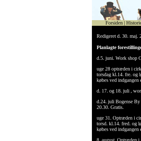
Forsiden
|
Histori
Redigeret d. 30. maj.
Planlagte forestilling
d.5. juni. Work shop G
uge 28 optræden i cirk
torsdag kl.14. fre. og l
købes ved indgangen e
d. 17. og 18. juli , wo
d.24. juli Bogense By 
20.30. Gratis.
uge 31. Optræden i cir
torsd. kl.14. fred. og 
købes ved indgangen e
8. august. Optræden i 