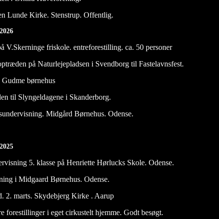
n Lunde Kirke. Stenstrup. Offentlig.
 2026
å V.Skerninge friskole. entreforestilling. ca. 50 personer
optræden på Naturlejepladsen i Svendborg til Fastelavnsfest.
n Gudme børnehus
æden til Slyngeldagene i Skanderborg.
kusundervisning. Midgård Børnehus. Odense.
i 2025
ervisning 5. klasse på Henriette Hørlucks Skole. Odense.
sning i Midgaard Børnehus. Odense.
 d. 2. marts. Skydebjerg Kirke . Aarup
re forestillinger i eget cirkustelt hjemme. Godt besøgt.