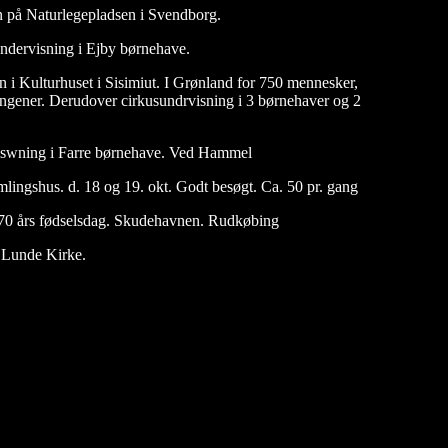
n på Naturlegepladsen i Svendborg.
ndervisning i Ejby børnehave.
n i Kulturhuset i Sisimiut. I Grønland for 750 mennesker,
llingener. Derudover cirkusundrvisning i 3 børnehaver og 2
iswning i Farre børnehave. Ved Hammel
mlingshus. d. 18 og 19. okt. Godt besøgt. Ca. 50 pr. gang
 70 års fødselsdag. Skudehavnen. Rudkøbing
 Lunde Kirke.