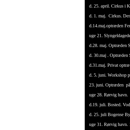
d. 25. april. Cirkus i
d. 1. maj. Cirkus. De
d.14.maj.optræden Fen
uge 21. Slyngeldagede 
d.28. maj. Optræden S
d. 30.maj . Optræden 
d.31.maj. Privat optr
d. 5. juni. Workshop p
23. juni. Optræden på
uge 28. Rørvig havn. 1
d.19. juli. Bosted. Vo
d. 25. juli Bogense By 
uge 31. Rørvig havn. 11