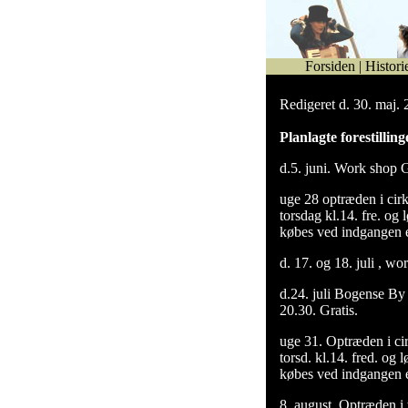
Forsiden
|
Histori
Redigeret d. 30. maj.
Planlagte forestilling
d.5. juni. Work shop G
uge 28 optræden i cirk
torsdag kl.14. fre. og l
købes ved indgangen e
d. 17. og 18. juli , wo
d.24. juli Bogense By 
20.30. Gratis.
uge 31. Optræden i cir
torsd. kl.14. fred. og 
købes ved indgangen e
8. august. Optræden i 