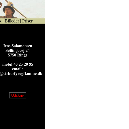
k
|
Billeder
|
Priser
Jens Salomonsen
Søllingevej 24
5750 Ringe
mobil 40 25 20 95
email:
s@cirkusfyrogflamme.dk
s@cirkusfyrogflamme.dk