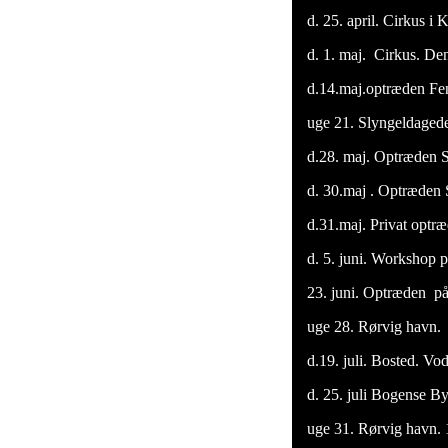
d. 25. april. Cirkus i
d. 1. maj. Cirkus. De
d.14.maj.optræden Fen
uge 21. Slyngeldagede 
d.28. maj. Optræden S
d. 30.maj . Optræden 
d.31.maj. Privat optr
d. 5. juni. Workshop p
23. juni. Optræden på
uge 28. Rørvig havn. 1
d.19. juli. Bosted. Vo
d. 25. juli Bogense By 
uge 31. Rørvig havn. 11