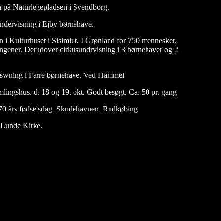
n på Naturlegepladsen i Svendborg.
ndervisning i Ejby børnehave.
n i Kulturhuset i Sisimiut. I Grønland for 750 mennesker,
llingener. Derudover cirkusundrvisning i 3 børnehaver og 2
iswning i Farre børnehave. Ved Hammel
mlingshus. d. 18 og 19. okt. Godt besøgt. Ca. 50 pr. gang
 70 års fødselsdag. Skudehavnen. Rudkøbing
 Lunde Kirke.