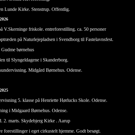
n Lunde Kirke. Stenstrup. Offentlig.
 2026
å V.Skerninge friskole. entreforestilling. ca. 50 personer
optræden på Naturlejepladsen i Svendborg til Fastelavnsfest.
n Gudme børnehus
æden til Slyngeldagene i Skanderborg.
kusundervisning. Midgård Børnehus. Odense.
i 2025
ervisning 5. klasse på Henriette Hørlucks Skole. Odense.
sning i Midgaard Børnehus. Odense.
 d. 2. marts. Skydebjerg Kirke . Aarup
re forestillinger i eget cirkustelt hjemme. Godt besøgt.