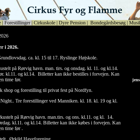
e
|
Forestillinger
|
Cirkuskole
|
Dyre Pension
|
Bondegårdsbesøg
|
Musi
 2026
er i 2026.
rundlovsdag. ca. kl. 15 til 17. Ryslinge Højskole.
ustelt på Rørvig havn. man. tirs. og onsdag. kl. 11. og kl.14.
ør. kl.11. og kl.14. Billetter kan ikke bestilles i forvejen. Kan
n time før.
jen
jen
rk shop og forestilling til privat fest på Nordfyn.
Night.. Tre forestillinger ved Manniken. kl. 18. kl. 19 og kl.
kustelt på Rørvig havn. man.tirs. og ons. kl.11. og kl. 14.
lørdag. kl.11. og kl.14. Billetter kan ikke købes i forvejen. Kan
n time før .
telt . Ørkild Haveforening.