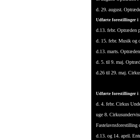
d. 29. august. Optræde
Udførte forestillinger i
d.13. febr. Optræden p
d. 15. febr. Musik og 
d.13. marts. Optræde
d. 5. til 9. maj. Optr
d.26 til 29. maj. Cir
Udførte forestillinger 
d. 4. febr. Cirkus Und
uge 8. Cirkusundervi
Fastelavnsforestilling
d.13. og 14. april. Ent