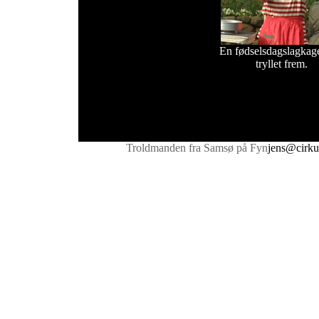
En fødselsdagslagkag
tryllet frem.
Troldmanden fra Samsø på Fyn
jens@cirku