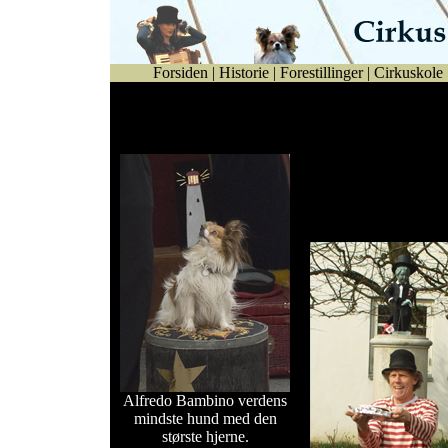
Forsiden
|
Historie
|
Forestillinger
|
Cirkuskole
Se billeder fra Bogense by
Night år 2004.
Se billeder fra Manne
70 års fødselsdag d.20
marts 2004 i Bogense.
Alfredo Bambino verdens
mindste hund med den
største hjerne.