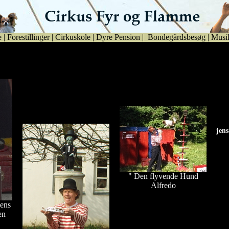
e
|
Forestillinger
|
Cirkuskole
|
Dyre Pension
|
Bondegårdsbesøg
|
Musi
 by
Se udsendelse fra Flux den
25. januar 2008
Se billeder fra Egebjerg
Se billeder fra Mannekens
Lejren 2006
70 års fødselsdag d.20.
marts 2004 i Bogense.
jen
jen
" Den flyvende Hund
Alfredo
ens
Fastelavn i Boeslunde
en
Hallen 2008.