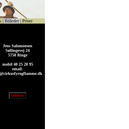
k
|
Billeder
|
Priser
Jens Salomonsen
Søllingevej 24
5750 Ringe
mobil 40 25 20 95
email:
s@cirkusfyrogflamme.dk
s@cirkusfyrogflamme.dk