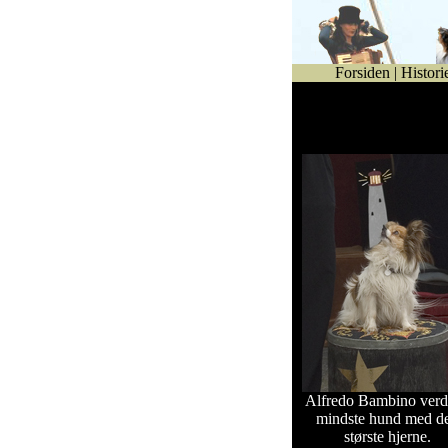
Forsiden
|
Histori
Se billeder fra Bogense
Night år 2004.
Alfredo Bambino verd
mindste hund med d
største hjerne.