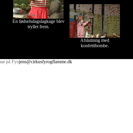
En fødselsdagslagkage blev
tryllet frem.
Afslutning med
konfettibombe.
sø på Fyn
jens@cirkusfyrogflamme.dk