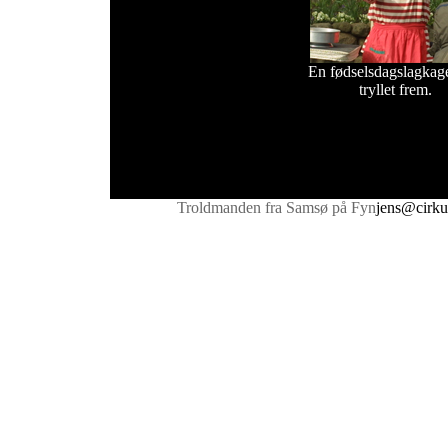
En fødselsdagslagkag
tryllet frem.
Troldmanden fra Samsø på Fyn
jens@cirku