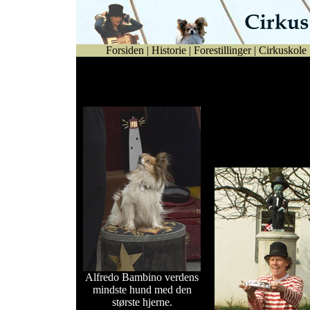
Forsiden
|
Historie
|
Forestillinger
|
Cirkuskole
Se billeder fra Bogense by
Night år 2004.
Se billeder fra Manne
70 års fødselsdag d.20
marts 2004 i Bogense.
Alfredo Bambino verdens
mindste hund med den
største hjerne.