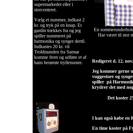
supermarkedet eller i
storcenteret.
Vælg et nummer, indkast 2
kr. og tryk på en knap. Et
En sommerunderholdn
gardin trækkes fra og jeg
Har været til stor
spiller nummeret på
harmonika og synger dertil.
Indkastes 20 kr. vil
Troldmanden fra Samsø
komme frem og udføre et af
Redigeret d. 12. nov
hans berømte tryllenumre.
Jeg kommer gerne u
vuggestuer og synger
spiller på Harmoni
krydrer det me
Det koster 2500. 
I kan også købe en 
En time koster på F