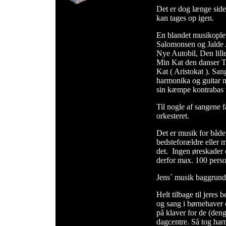
Det er dog længe sid
kan tages op igen.
En blandet musikopleve
Salomonsen og Jalde
Nye Autobil, Den lil
Min Kat den danser T
Kat ( Aristokat ). San
harmonika og guitar 
sin kæmpe kontrabas t
Til nogle af sangene få
orkesteret.
Det er musik for både 
bedsteforældre eller 
det. Ingen øreskader e
derfor max. 100 person
Jens` musik baggrund
Helt tilbage til jeres 
og sang i børnehaver o
på klaver for de (den
dagcentre. Så tog ha