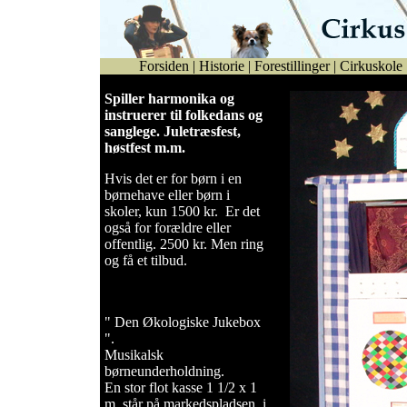
Forsiden
|
Historie
|
Forestillinger
|
Cirkuskole
Spiller harmonika og
instruerer til folkedans og
sanglege. Juletræsfest,
høstfest m.m.
Hvis det er for børn i en
børnehave eller børn i
skoler, kun 1500 kr. Er det
også for forældre eller
offentlig. 2500 kr. Men ring
og få et tilbud.
" Den Økologiske Jukebox
".
Musikalsk
børneunderholdning.
En stor flot kasse 1 1/2 x 1
m. står på markedspladsen, i