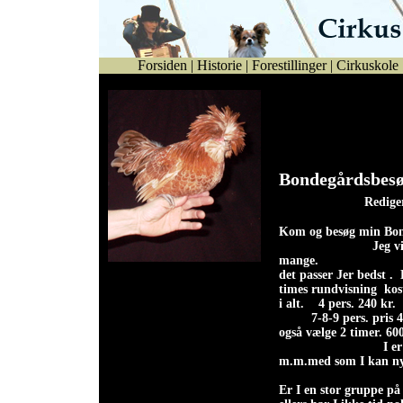
Forsiden
|
Historie
|
Forestillinger
|
Cirkuskole
Alfredo (papillon)
største
Bondeg
Redige
Ko
m og besøg min Bon
Jeg v
mange. Mi
Gert Petersen, samt flere
det passer Jer bedst 
andre høns fra egen
times rundvisning kost
hønsegård, under nøje
i alt. 4 pers. 240 kr
opsyn.
7-8-9 pers. pr
også vælge
I er velkommen 
m.m.med som I kan ny
Er I en stor gruppe på 1