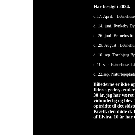
Har besøgt i 2024.
d.17. April. Børnehuset
d. 14. juni. Rynkeby Dy
d. 26. juni. Børneinstit
d. 29. August.. Børnehu
d. 10. sep. Tornbjerg B
d.11. sep. Børnehuset Li
d. 22.sep. Naturlejeplad
Billederne er ikke 
Ildere, geder, ænder
30 år, jeg har være
vidunderlig og blev 
optrådte til det sidst
Kræft. den døde d. 1
af Elvira. 10 år har