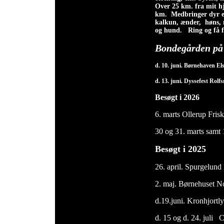
Over 25 km. fra mit hje
km.
Medbringer dyr eft
kalkun, ænder, høns, 
og hund. Ring og få f
Bondegården på 
d. 10. juni. Børnehaven El
d. 13. juni. Dyssefest Rolf
Besøgt i 2026
6. marts Ollerup Frisk
30 og 31. marts samt 
Besøgt i 2025
26. april. Spurgelun
2. maj. Børnehuset N
d.19.juni. Kronhjortl
d. 15 og d. 24. juli 