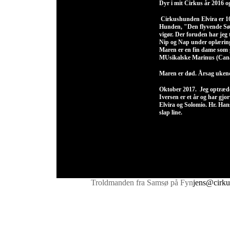
Dyr i mit Cirkus år 2016 o
Cirkushunden Elvira er 10 
Hunden, "Den flyvende Søpø
vigør. Der foruden har jeg 
Nip og Nap under oplæring
Maren er en fin dame som g
MUsikalske Marinus (Cana
Maren er død. Årsag ukendt
Oktober 2017. Jeg optræd
Iversen er et år og har gjo
Elvira og Solomio. Hr. Hans
slap line.
Troldmanden fra Samsø på Fyn
jens@cirku