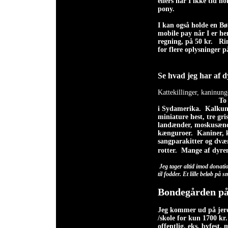
ellers har I ikke tid n
pony.
I kan også holde en Bø
mobile pay når I er he
regning, på 50 kr. Ring
for flere opl
Se hvad jeg har af d
Kattekillinger, kaninun
To 
i Sydamerika. Kalkune
miniature hest, tre gri
landænder, moskusænd
kænguroer. Kaniner, k
sangparakitter og dvæ
rotter.
Mange af dyren
Jeg tager altid imod donati
til fodder. Et lille beløb på
Bondegården på
Jeg kommer ud på jeres
/skole for kun 1700 kr
offentlig, eks. byfest,