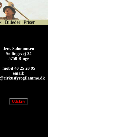
k
|
Billeder
|
Priser
Jens Salomonsen
Søllingevej 24
5750 Ringe
mobil 40 25 20 95
email:
s@cirkusfyrogflamme.dk
s@cirkusfyrogflamme.dk