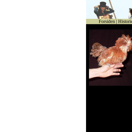
Forsiden
|
Histori
Gert Petersen, samt fl
andre høns fra ege
hønsegård, under nø
opsyn.