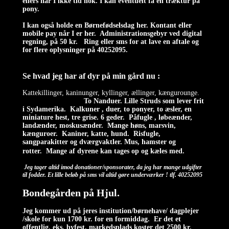
ellers har I ikke tid nok. I kan eventuelt få en træktur på
pony.
I kan også holde en Børnefødselsdag her. Kontant eller
mobile pay når I er her. Administrationsgebyr ved digital
regning, på 50 kr. Ring eller sms for at lave en aftale og
for flere oplysninger på 40252095.
Se hvad jeg har af dyr på min gård nu :
Kattekillinger, kaninunger, kyllinger, ællinger, kængurounge.
To Nanduer. Lille Struds som lever frit
i Sydamerika. Kalkuner , duer, t
o ponyer, to æsler, en
miniature hest, tre grise. 6 geder. Påfugle , løbeænder,
landænder, moskusænder. Mange høns, marsvin,
kænguroer. Kaniner, katte, hund. Risfugle,
sangparakitter og dværgvaktler. Mus, hamster og
rotter.
Mange af dyrene kan tages op og kæles med.
Jeg tager altid imod donationer/sponsorater, da jeg har mange udgifter
til fodder. Et lille beløb på sms vil altid gøre underværker ! tlf. 40252095
Bondegården på Hjul.
Jeg kommer ud på jeres institution/børnehave/ dagplejer
/skole for kun 1700 kr. for en formiddag. Er det et
offentlig, eks. byfest, markedsplads koster det 2500 kr.