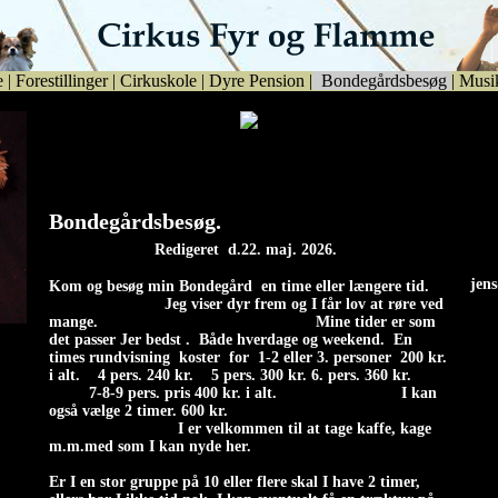
e
|
Forestillinger
|
Cirkuskole
|
Dyre Pension
|
Bondegårdsbesøg
|
Musi
Alfredo (papillon), verdens mindste hund, med den
største hjerne, viser kunster.
Bondegårdsbesøg.
Redigeret d.22. maj. 2026.
jen
Ko
m og besøg min Bondegård en time eller længere tid.
jen
Jeg viser dyr frem og I får lov at røre ved
mange. Mine tider er som
ere
det passer Jer bedst . Både hverdage og weekend. En
n
times rundvisning koster for 1-2 eller 3. personer 200 kr.
je
i alt. 4 pers. 240 kr. 5 pers. 300 kr. 6. pers. 360 kr.
7-8-9 pers. pris 400 kr. i alt. I kan
også vælge 2 timer. 600 kr.
I er velkommen til at tage kaffe, kage
m.m.med som I kan nyde her.
Er I en stor gruppe på 10 eller flere skal I have 2 timer,