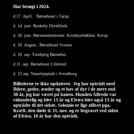
Har besøgt i 2024.
d.17. April. Børnehuset i Tarup.
d. 14. juni. Rynkeby Dyreklinik.
d. 26. juni. Børneinstitutionen. Kronhjortløkken. Korup
d. 29. August.. Børnehuset Svanen.
d. 10. sep. Tornbjerg Børnehus
d.11. sep. Børnehuset Lillelund.
d. 22.sep. Naturlejeplads i Svendborg
Billederne er ikke opdateret. Jeg har optrådt med
Ildere, geder, ænder og et hav af dyr i de mere end
30 år, jeg har været på banen. Hunden Alfredo var
vidunderlig og blev 13 år og Elvira blev også 13 år og
optrådte til det sidste. Solomio er lige aflivet pga.
Kræft. den døde d. 11. nov. og er begravet ved siden
af Elvira. 10 år har den optrådt.