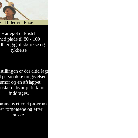
k
|
Billeder
|
Priser
Har eget cirkustelt
ed plads til 80 - 100
 afhængig af størrelse og
tykkelse
stillingen er der altid lagt
 på smukke omgivelser,
umor og en afslappet
osfære, hvor publikum
inddrages.
ammensætter et program
ter forholdene og efter
ønske.