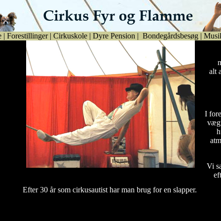
e
|
Forestillinger
|
Cirkuskole
|
Dyre Pension
|
Bondegårdsbesøg
|
Musi
m
alt
I fore
vægt
h
atm
Vi s
ef
Efter 30 år som cirkusautist har man brug for en slapper.