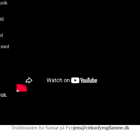
usik
il
.
ed
 med
018.
Troldmanden fra Samsø på Fyn
jens@cirkusfyrogflamme.dk