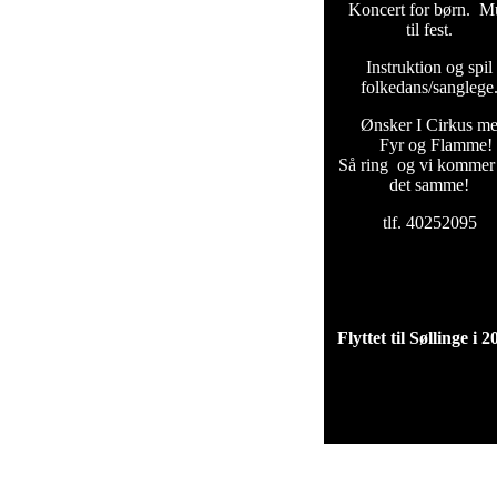
Koncert for børn. M
til fest.
Instruktion og spil t
folkedans/sanglege
Ønsker I Cirkus m
Fyr og Flamme!
Så ring og vi kommer
det samme!
tlf. 40252095
Flyttet til Søllinge i 2