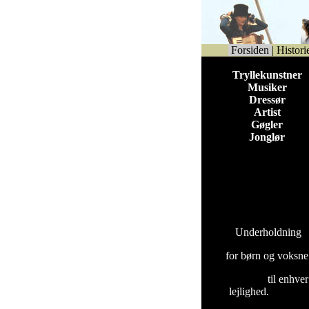
Forsiden
|
Histori
Tryllekunstner
Musiker
Dressør
Artist
Gøgler
Jonglør
Underholdning
for børn og voksne
til enhver
lejlighed.