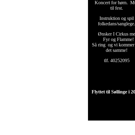
Koncert for børn. M
til fest.
Instruktion og spil t
folkedans/sanglege
Ønsker I Cirkus m
Fyr og Flamme!
Så ring og vi kommer
det samme!
tlf. 40252095
Flyttet til Søllinge i 2