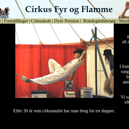
e
|
Forestillinger
|
Cirkuskole
|
Dyre Pension
|
Bondegårdsbesøg
|
Musi
m
alt
I fore
vægt
h
atm
Vi s
ef
Efter 30 år som cirkusautist har man brug for en slapper.