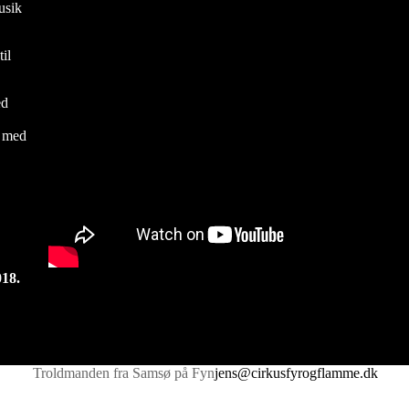
usik
il
.
ed
 med
018.
Troldmanden fra Samsø på Fyn
jens@cirkusfyrogflamme.dk