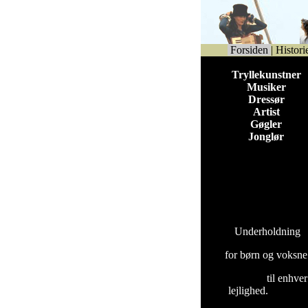
Forsiden
|
Histori
Tryllekunstner
Musiker
Dressør
Artist
Gøgler
Jonglør
Underholdning
for børn og voksne
til enhver
lejlighed.