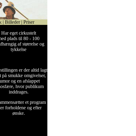
k
|
Billeder
|
Priser
Har eget cirkustelt
ed plads til 80 - 100
 afhængig af størrelse og
tykkelse
stillingen er der altid lagt
 på smukke omgivelser,
umor og en afslappet
osfære, hvor publikum
inddrages.
ammensætter et program
ter forholdene og efter
ønske.